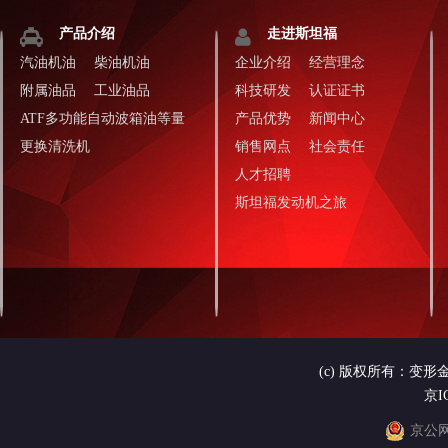
友情链接:
江辰科技
大众润滑油
宝马润滑油
产品介绍
走进斯坦福
汽油机油
柴油机油
企业介绍
经营理念
附属油品
工业油品
科技研发
认证证书
ATF多功能自动波箱油等量
产品优势
新闻中心
更换清洗机
销售网点
社会责任
人才招聘
斯坦福发动机之旅
(c) 版权所有：变
京I
京公网安